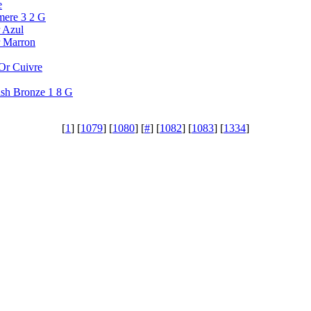
e
mere 3 2 G
 Azul
 Marron
Or Cuivre
sh Bronze 1 8 G
[
1
] [
1079
] [
1080
] [
#
] [
1082
] [
1083
] [
1334
]