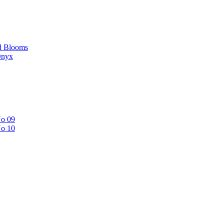
d Blooms
Onyx
No 09
No 10