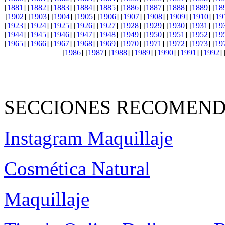
[
1881
] [
1882
] [
1883
] [
1884
] [
1885
] [
1886
] [
1887
] [
1888
] [
1889
] [
18
[
1902
] [
1903
] [
1904
] [
1905
] [
1906
] [
1907
] [
1908
] [
1909
] [
1910
] [
19
[
1923
] [
1924
] [
1925
] [
1926
] [
1927
] [
1928
] [
1929
] [
1930
] [
1931
] [
19
[
1944
] [
1945
] [
1946
] [
1947
] [
1948
] [
1949
] [
1950
] [
1951
] [
1952
] [
19
[
1965
] [
1966
] [
1967
] [
1968
] [
1969
] [
1970
] [
1971
] [
1972
] [
1973
] [
19
[
1986
] [
1987
] [
1988
] [
1989
] [
1990
] [
1991
] [
1992
] 
SECCIONES RECOMEND
Instagram Maquillaje
Cosmética Natural
Maquillaje