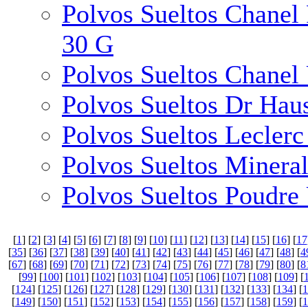
Polvos Sueltos Chanel
30 G
Polvos Sueltos Chanel 
Polvos Sueltos Dr Hau
Polvos Sueltos Lecler
Polvos Sueltos Minera
Polvos Sueltos Poudre
[
1
] [
2
] [
3
] [
4
] [
5
] [
6
] [
7
] [
8
] [
9
] [
10
] [
11
] [
12
] [
13
] [
14
] [
15
] [
16
] [
17
[
35
] [
36
] [
37
] [
38
] [
39
] [
40
] [
41
] [
42
] [
43
] [
44
] [
45
] [
46
] [
47
] [
48
] [
4
[
67
] [
68
] [
69
] [
70
] [
71
] [
72
] [
73
] [
74
] [
75
] [
76
] [
77
] [
78
] [
79
] [
80
] [
8
[
99
] [
100
] [
101
] [
102
] [
103
] [
104
] [
105
] [
106
] [
107
] [
108
] [
109
] [
[
124
] [
125
] [
126
] [
127
] [
128
] [
129
] [
130
] [
131
] [
132
] [
133
] [
134
] [
1
[
149
] [
150
] [
151
] [
152
] [
153
] [
154
] [
155
] [
156
] [
157
] [
158
] [
159
] [
1